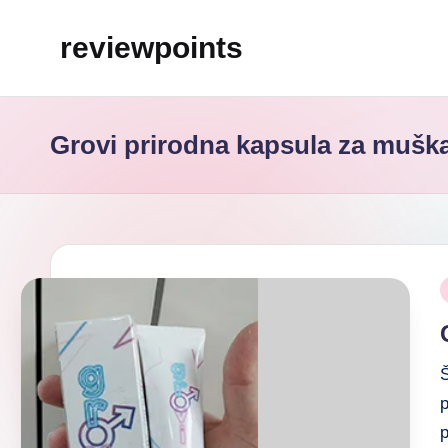
reviewpoints
Grovi prirodna kapsula za mušk
Š
p
p