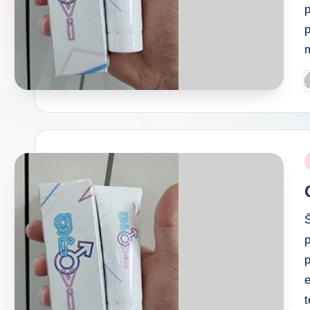
p
Š
p
e