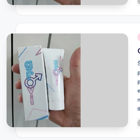
Š
p
e