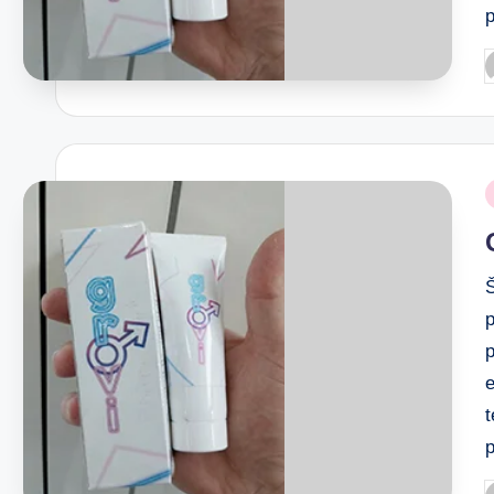
Š
p
e