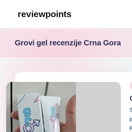
reviewpoints
Grovi gel recenzije Crna Gora
Š
p
p