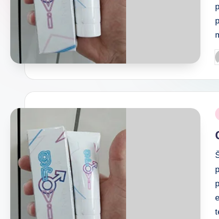
p
Š
p
e