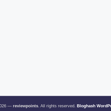
2026 —
reviewpoints
. All rights reserved.
Bloghash WordP