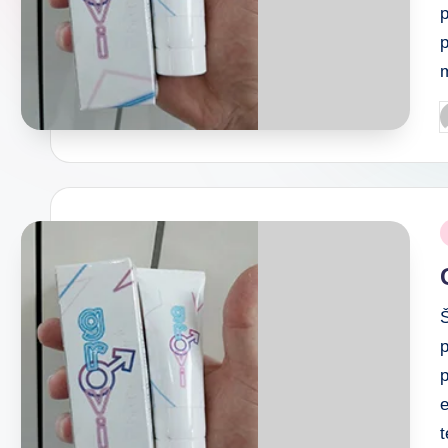
p
Š
p
e