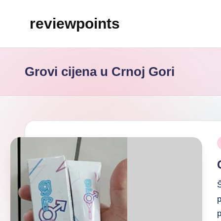
reviewpoints
Grovi cijena u Crnoj Gori
Š
p
p